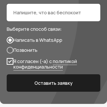
Абдуллаев Вугар
Наджафов Рами
Билалович
Фаигович
Cтоматолог – ортопед
Стоматолог - ортодон
Записаться на прием
Записаться н
Галерея клиники
Наши стены, ваша
уверенность
в здоровье