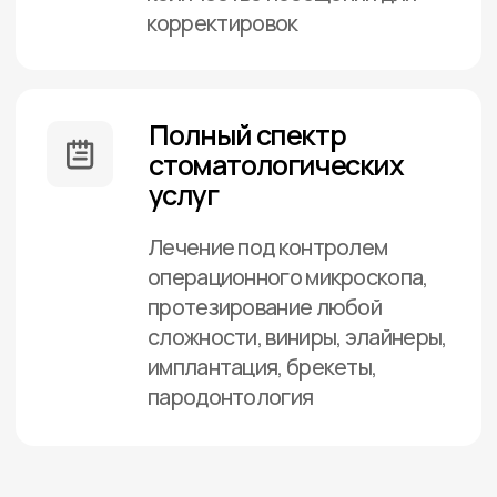
цифровых панорамных
трехмерных изображений
челюстей и зубов
Современное
оборудование
В клинике используется
передовое медицинское
оснащение, которое расширяет
возможности лечения
и позволяет добиваться
стабильных и прогнозируемых
результатов.
Цифровой протокол
Применяются цифровые
технологии для точной
диагностики и планирования