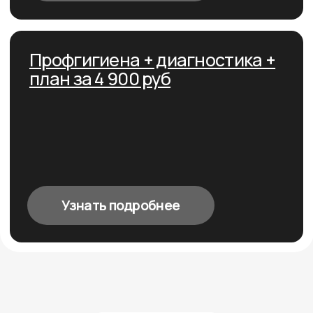
Стоматология для тех,
кто выбирает комфорт
и высокое качество
Установили более
10 000 виниров
Значительный опыт
гарантирует вам качество
Работаем с 2018 года
В нашей стоматологии
работает команда
профессионалов
с многолетним опытом.