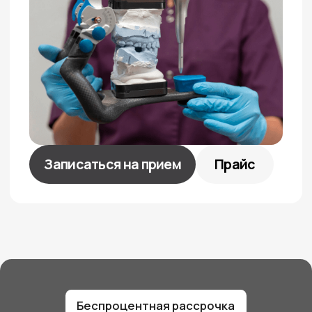
из 79
5.0/5
из 120
4.9/5
из 105
Врачи нашей клиники