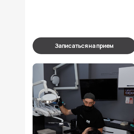
Хирургия
Профессиональные хирургические
процедуры, включая удаление зубов,
лечение заболеваний челюсти и другие
вмешательства для восстановления
здоровья полости рта.
Записаться на прием
Прайс
Ортодонтия
Исправление прикуса и выравнивание
зубов с использованием современных