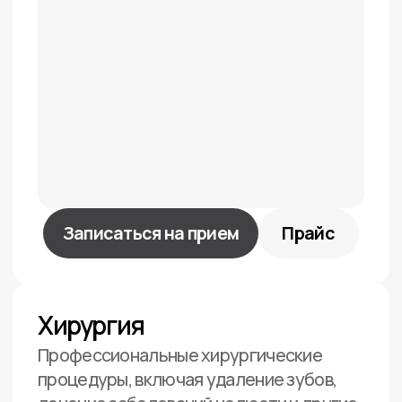
рассрочка 0/0/6
Ваше имя
+7
Напишите, что вас беспокоит
Выберите способ связи:
Написать в WhatsApp
Позвонить
Я согласен (-а) с
политикой
конфиденциальности
Оставить заявку