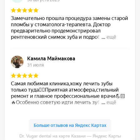
Ваше имя
+7
Напишите, что вас беспокоит
Выберите способ связи:
Написать в WhatsApp
Позвонить
Я согласен (-а) с
политикой
конфиденциальности
Оставить заявку