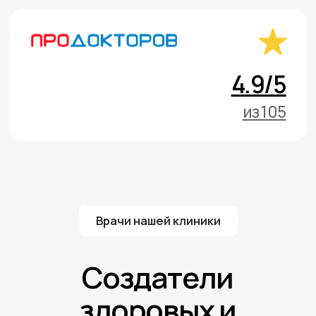
Мессенджеры:
Телеграм
WhatsApp
Мы вас ждем
Республика Татарстан, город Казань
ул. Восстания, 49
Время работы:
ежедневно
9:00 - 20:00
Проложить маршрут
Dr. Vugar dental