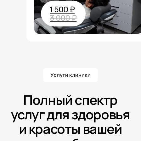
брекет-систем и элайнеров для
идеальной улыбки.
Записаться на прием
Прайс
Имплантация
Восстановление зубов с помощью
имплантов, которые выглядят и
функционируют как натуральные,
обеспечивая долгосрочный результат.