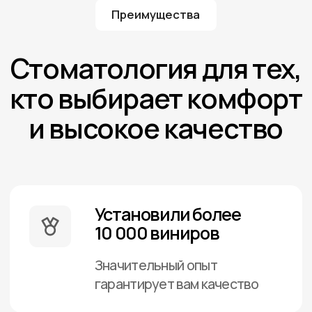
Собственная
зуботехническая
лаборатория
Сокращенные сроки
изготовления и меньшее
количество посещений для
корректировок
Полный спектр
стоматологических
услуг
Лечение под контролем
операционного микроскопа,
протезирование любой
сложности, виниры, элайнеры,
имплантация, брекеты,
пародонтология