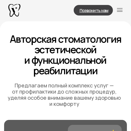
Позвонить нам
Авторская стоматология
эстетической
и функциональной
реабилитации
Предлагаем полный комплекс услуг —
от профилактики до сложных процедур,
уделяя особое внимание вашему здоровью
и комфорту
5.0
Услуги
Врачи
Портфолио
Прайс
Контакты
На основе 50 отзывов
от пациентов нашего
врача
10 лет