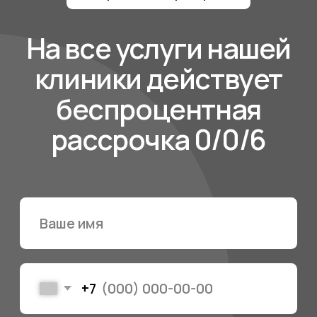
Создатели
здоровых и
красивых улыбок